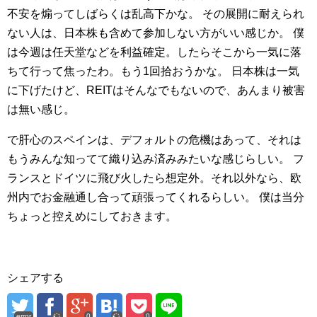
不安を煽ってしばらくは乱高下かな。
その展開に耐えられ
ない人は、日本株も含めて参加しない方がいい感じか。
僕
は今週は任天堂などを利益確定。したらそこから一気に落
ちて行って焦ったわ。もう1回拾おうかな。
日本株は一気
に下げたけど、REITはそんなでもないので、あんまり被害
は無い感じ。
で肝心のスペインは、デフォルトの危機はあって、それは
もうみんな知ってて織り込み済みみたいな感じらしい。
フ
ランスとドイツに飛び火したら想定外。それ以外なら、欧
州内でお金融通し合って頑張ってくれるらしい。
僕は当分
ちょっと控えめにしておきます。
シェアする
error
0
0