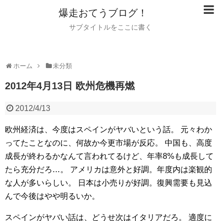
爆走おてうブログ！
サブタイトルをここに書く
ホーム
未分類
2012年4月13日 欧州危機再燃
2012/4/13
欧州経済は、今度はスペインがヤバいという話。
元々わか
ってたことなのに、何故か今更市場が反応。
中国も、高度
成長が終わるかなんて言われてるけど、年率8%も成長して
たら充分だろ…。
アメリカは意外と好調。年度内は楽観的
な人が多いらしい。
日本は小売りが好調。復興需要も見込
んで今後はやや明るいか。
スペインがヤバい話は、どうせ次はイタリアだろ。
適度に