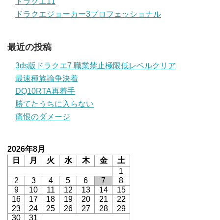
ドラクエ11
ドラクエジョーカー3プロフェッショナル
最近の投稿
3ds版ドラクエ7 職業禁止極限低レベルクリア
最速種族論争決着
DQ10RTA再着手
勝てたうちに入らない
痛恨のダメージ
2026年8月
日
月
火
水
木
金
土
1
2
3
4
5
6
7
8
9
10
11
12
13
14
15
16
17
18
19
20
21
22
23
24
25
26
27
28
29
30
31