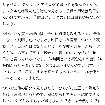
りません。
デジタルとアナログで書いてあるんですから、
デジタルだけ読んだら時刻が分かって子供の用途は終了す
るわけですから、
子供はアナログの針には目もやらないで
しょう。
今回これを買った理由は、子供に時間を教えるため。
最近
になって判明したのですが、昨日という言葉について「夜
寝ると今日が昨日になるんだよ」的な教え方をしたら、
ど
うも我々の言葉で言う「過去」「昔」のことを娘が「昨
日」と言っているのです。
24時間という概念を知れば、24
時間たったらまた0になるので1日が分かりやすいはず。
と
いうことで、時間に興味を持ってもらうためにこれを使っ
てみることにしました。
ついでに他の部分を見てみたら、ひらがなに正しく濁点を
付ける練習があったので、娘にやらせてみたら結構できま
した。
文字も数字もまだ書けないのでそこは全然なんです