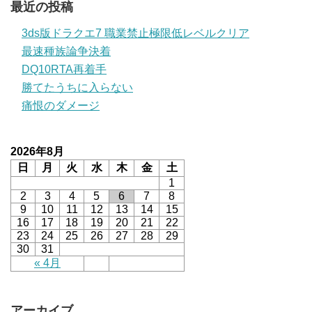
最近の投稿
3ds版ドラクエ7 職業禁止極限低レベルクリア
最速種族論争決着
DQ10RTA再着手
勝てたうちに入らない
痛恨のダメージ
2026年8月
日
月
火
水
木
金
土
1
2
3
4
5
6
7
8
9
10
11
12
13
14
15
16
17
18
19
20
21
22
23
24
25
26
27
28
29
30
31
« 4月
アーカイブ