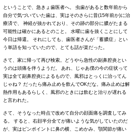
ということで、急きょ歯医者へ。
虫歯があると数年前から
自分で気づいていた歯は、実はそのさらに昔(15年前か)に治
療済で、
神経が抜かれており、その跡の部分に膿がたまる
可能性は確かにあるとのこと。
水曜に歯を抜くことにして
今日は帰還。
それにしても、歯医者さんが「蓄膿症」とい
う単語を知っていたので、とても話が楽だった。
さて、家に帰って再び検索。どうやら急性の副鼻腔炎とい
うのは頭痛を伴うようだ。
あれ、じゃあ僕の今の症状って
実は全て副鼻腔炎によるもので、風邪はとっくに治ってん
じゃね？
だったら痛み止めを飲んでOKだな。痛み止めは解
熱作用もあるらしく、風邪のときには飲むと治りが遅れる
と言われた。
さて、そうなった時点で改めて自分の顔面痛を調査してみ
る。
すると、右顔半分全てが痛いような気がしていたのだ
が、実はピンポイントに鼻の横、こめかみ、顎関節が痛い