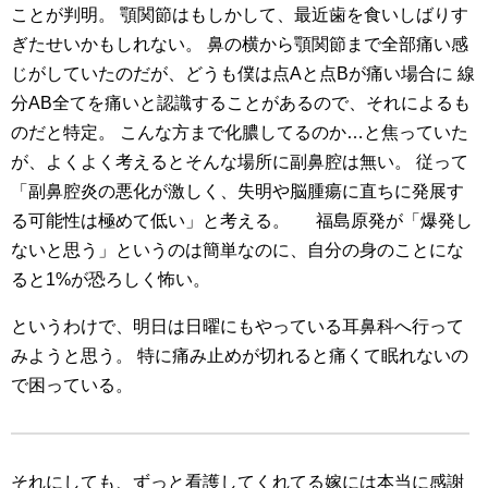
ことが判明。
顎関節はもしかして、最近歯を食いしばりす
ぎたせいかもしれない。
鼻の横から顎関節まで全部痛い感
じがしていたのだが、どうも僕は点Aと点Bが痛い場合に
線
分AB全てを痛いと認識することがあるので、それによるも
のだと特定。
こんな方まで化膿してるのか…と焦っていた
が、よくよく考えるとそんな場所に副鼻腔は無い。
従って
「副鼻腔炎の悪化が激しく、失明や脳腫瘍に直ちに発展す
る可能性は極めて低い」と考える。
福島原発が「爆発し
ないと思う」というのは簡単なのに、自分の身のことにな
ると1%が恐ろしく怖い。
というわけで、明日は日曜にもやっている耳鼻科へ行って
みようと思う。
特に痛み止めが切れると痛くて眠れないの
で困っている。
それにしても、ずっと看護してくれてる嫁には本当に感謝