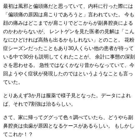
最初は風邪と偏頭痛だと思っていて、内科に行った際には
「偏頭痛の原因は肩こりであろうと」言われていた。
今も
顔の痛みはどこまでが肩こりでどこからが副鼻腔炎による
のかわからないが、
レントゲンを見た医者の見解は「こん
なにひどければ高熱も出るかもしれない」とのこと。
花粉
症シーズンだったこともあり30人くらい他の患者が待って
いる中で30分も説明してくれたことが、
余計に事態の深刻
さを思わせる。
急性ではなくかなり昔からなっていて、今
回ようやく症状が発現したのではというようなことも言っ
ていた。
とりあえず3か月は服薬で様子見となった。データによれ
ば、それで7割強は治るらしい。
さて、家に帰ってググって色々調べていたら、どうやら副
鼻腔炎は虫歯が原因となるケースがあるらしい。
もしかし
てこれか！？