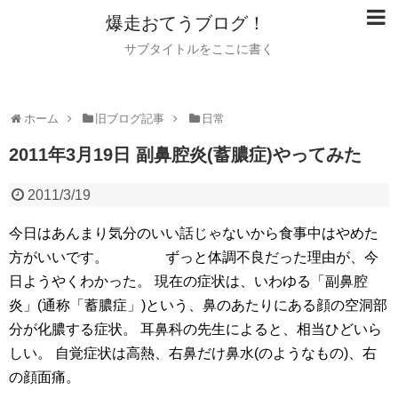
爆走おてうブログ！
サブタイトルをここに書く
ホーム
旧ブログ記事
日常
2011年3月19日 副鼻腔炎(蓄膿症)やってみた
2011/3/19
今日はあんまり気分のいい話じゃないから食事中はやめた
方がいいです。
ずっと体調不良だった理由が、今
日ようやくわかった。
現在の症状は、いわゆる「副鼻腔
炎」(通称「蓄膿症」)という、鼻のあたりにある顔の空洞部
分が化膿する症状。
耳鼻科の先生によると、相当ひどいら
しい。
自覚症状は高熱、右鼻だけ鼻水(のようなもの)、右
の顔面痛。