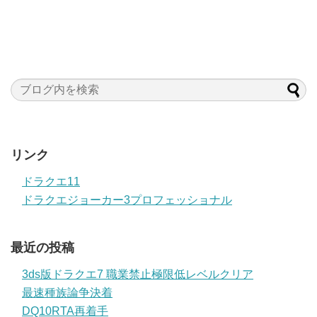
リンク
ドラクエ11
ドラクエジョーカー3プロフェッショナル
最近の投稿
3ds版ドラクエ7 職業禁止極限低レベルクリア
最速種族論争決着
DQ10RTA再着手