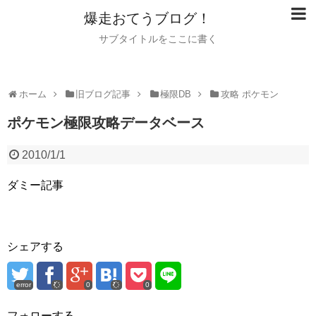
爆走おてうブログ！
サブタイトルをここに書く
ホーム
旧ブログ記事
極限DB
攻略 ポケモン
ポケモン極限攻略データベース
2010/1/1
ダミー記事
シェアする
error
0
0
フォローする