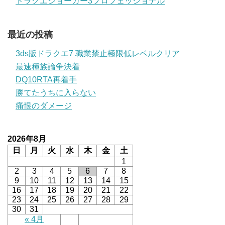
ドラクエジョーカー3プロフェッショナル
最近の投稿
3ds版ドラクエ7 職業禁止極限低レベルクリア
最速種族論争決着
DQ10RTA再着手
勝てたうちに入らない
痛恨のダメージ
2026年8月
日
月
火
水
木
金
土
1
2
3
4
5
6
7
8
9
10
11
12
13
14
15
16
17
18
19
20
21
22
23
24
25
26
27
28
29
30
31
« 4月