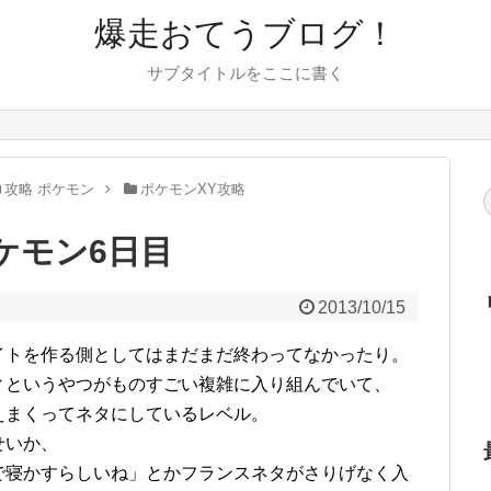
爆走おてうブログ！
サブタイトルをここに書く
攻略 ポケモン
ポケモンXY攻略
ポケモン6日目
2013/10/15
イトを作る側としてはまだまだ終わってなかったり。
ィというやつがものすごい複雑に入り組んでいて、
えまくってネタにしているレベル。
せいか、
で寝かすらしいね」とかフランスネタがさりげなく入