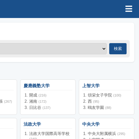
☰
検索
慶應義塾大学
上智大学
開成
頌栄女子学院
(216)
(100)
張
湘南
西
(267)
(172)
(95)
日比谷
鴎友学園
(137)
(88)
法政大学
中央大学
法政大学国際高等学校
中央大附属横浜
(295)