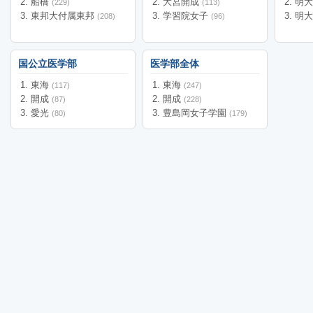
船橋
大宮開成
明
(229)
(113)
東邦大付属東邦
学習院女子
明
(208)
(96)
国公立医学部
医学部全体
東海
東海
(117)
(247)
開成
開成
(87)
(228)
愛光
豊島岡女子学園
(80)
(179)