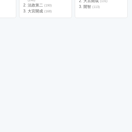
(240)
大宮開成
(131)
法政第二
(190)
開智
(113)
大宮開成
(168)