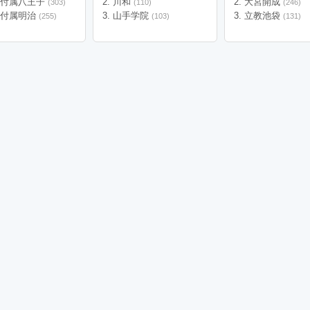
大付属八王子
川和
大宮開成
(303)
(110)
(246)
大付属明治
山手学院
立教池袋
(255)
(103)
(131)