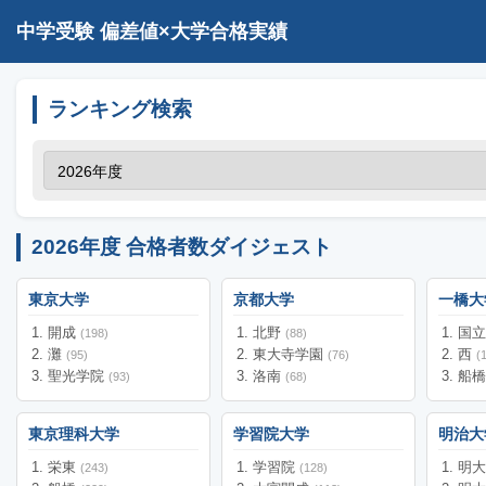
中学受験 偏差値×大学合格実績
ランキング検索
2026年度 合格者数ダイジェスト
東京大学
京都大学
一橋大
開成
北野
国
(198)
(88)
灘
東大寺学園
西
(95)
(76)
(
聖光学院
洛南
船
(93)
(68)
東京理科大学
学習院大学
明治大
栄東
学習院
明
(243)
(128)