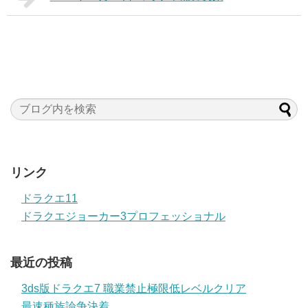
リンク
ドラクエ11
ドラクエジョーカー3プロフェッショナル
最近の投稿
3ds版ドラクエ7 職業禁止極限低レベルクリア
最速種族論争決着