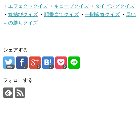
・
エフェクトクイズ
・
キューブクイズ
・
タイピングクイズ
・
線結びクイズ
・
順番当てクイズ
・
一問多答クイズ
・
早い
もの勝ちクイズ
シェアする
error
0
0
フォローする