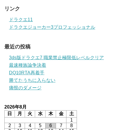
リンク
ドラクエ11
ドラクエジョーカー3プロフェッショナル
最近の投稿
3ds版ドラクエ7 職業禁止極限低レベルクリア
最速種族論争決着
DQ10RTA再着手
勝てたうちに入らない
痛恨のダメージ
2026年8月
日
月
火
水
木
金
土
1
2
3
4
5
6
7
8