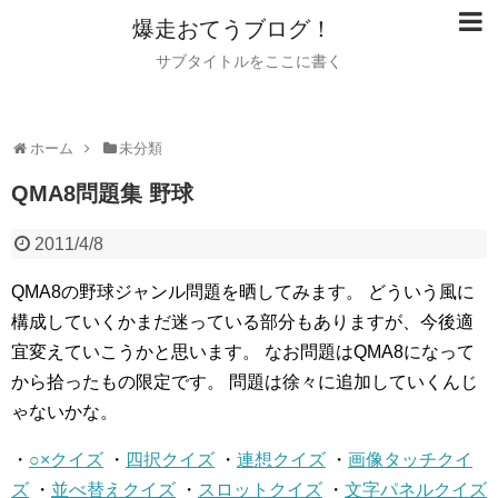
爆走おてうブログ！
サブタイトルをここに書く
ホーム
未分類
QMA8問題集 野球
2011/4/8
QMA8の野球ジャンル問題を晒してみます。
どういう風に
構成していくかまだ迷っている部分もありますが、今後適
宜変えていこうかと思います。
なお問題はQMA8になって
から拾ったもの限定です。
問題は徐々に追加していくんじ
ゃないかな。
・
○×クイズ
・
四択クイズ
・
連想クイズ
・
画像タッチクイ
ズ
・
並べ替えクイズ
・
スロットクイズ
・
文字パネルクイズ