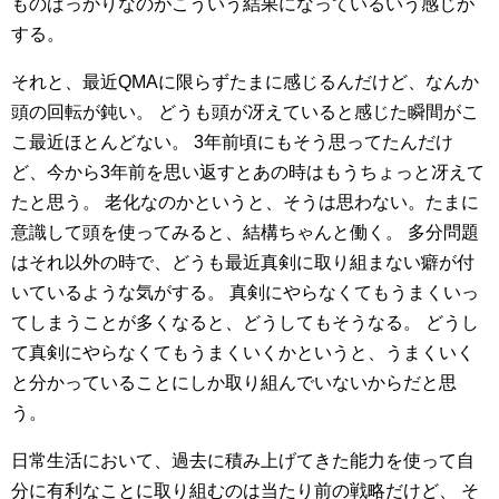
ものばっかりなのがこういう結果になっているいう感じが
する。
それと、最近QMAに限らずたまに感じるんだけど、なんか
頭の回転が鈍い。
どうも頭が冴えていると感じた瞬間がこ
こ最近ほとんどない。
3年前頃にもそう思ってたんだけ
ど、今から3年前を思い返すとあの時はもうちょっと冴えて
たと思う。
老化なのかというと、そうは思わない。たまに
意識して頭を使ってみると、結構ちゃんと働く。
多分問題
はそれ以外の時で、どうも最近真剣に取り組まない癖が付
いているような気がする。
真剣にやらなくてもうまくいっ
てしまうことが多くなると、どうしてもそうなる。
どうし
て真剣にやらなくてもうまくいくかというと、うまくいく
と分かっていることにしか取り組んでいないからだと思
う。
日常生活において、過去に積み上げてきた能力を使って自
分に有利なことに取り組むのは当たり前の戦略だけど、
そ