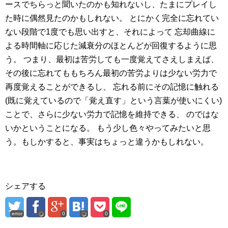
ースでちらっと聞いたのかも知れないし、たまにプレイし
た時に偶然見たのかもしれない。
とにかく完全に忘れてい
ない段階で1度でも思い出すと、それによって
忘却曲線に
よる時間軸に応じた減衰分のほとんどが回復するように思
う。
つまり、最初は苦労しても一度覚えてさえしまえば、
その後に忘れてももちろん最初の苦労よりは少ない労力で
再度覚えることができるし、
忘れる前にその記憶に触れる
(既に覚えているので「覚え直す」という言葉が使いにくい)
ことで、さらに少ない労力で記憶を維持できる、
のではな
いかということになる。
もう少し色々やってみたいと思
う。もしかすると、事実はちょっと違うかもしれない。
シェアする
error
0
0