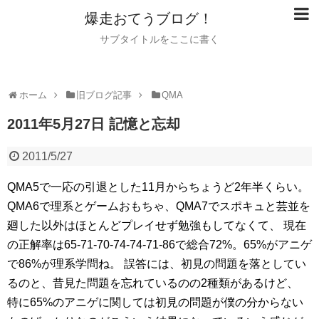
爆走おてうブログ！
サブタイトルをここに書く
ホーム
旧ブログ記事
QMA
2011年5月27日 記憶と忘却
2011/5/27
QMA5で一応の引退とした11月からちょうど2年半くらい。
QMA6で理系とゲームおもちゃ、QMA7でスポキュと芸並を
廻した以外はほとんどプレイせず勉強もしてなくて、
現在
の正解率は65-71-70-74-74-71-86で総合72%。65%がアニゲ
で86%が理系学問ね。
誤答には、初見の問題を落としてい
るのと、昔見た問題を忘れているのの2種類があるけど、
特に65%のアニゲに関しては初見の問題が僕の分からない