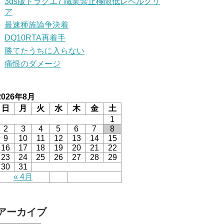
3ds版ドラクエ7 職業禁止極限低レベルクリ
ア
最速種族論争決着
DQ10RTA再着手
勝てたうちに入らない
痛恨のダメージ
2026年8月
日
月
火
水
木
金
土
1
2
3
4
5
6
7
8
9
10
11
12
13
14
15
16
17
18
19
20
21
22
23
24
25
26
27
28
29
30
31
« 4月
アーカイブ