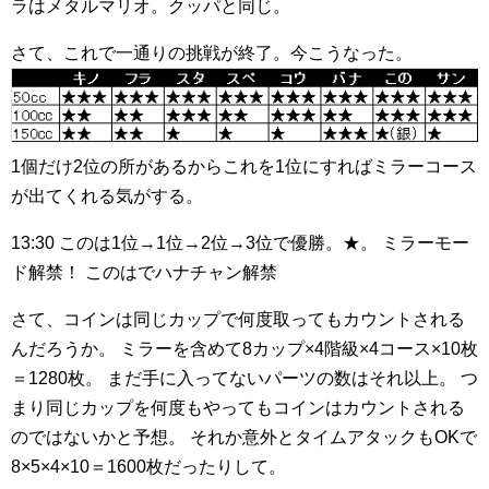
ラはメタルマリオ。クッパと同じ。
さて、これで一通りの挑戦が終了。今こうなった。
1個だけ2位の所があるからこれを1位にすればミラーコース
が出てくれる気がする。
13:30
このは1位→1位→2位→3位で優勝。★。
ミラーモー
ド解禁！
このはでハナチャン解禁
さて、コインは同じカップで何度取ってもカウントされる
んだろうか。
ミラーを含めて8カップ×4階級×4コース×10枚
＝1280枚。
まだ手に入ってないパーツの数はそれ以上。
つ
まり同じカップを何度もやってもコインはカウントされる
のではないかと予想。
それか意外とタイムアタックもOKで
8×5×4×10＝1600枚だったりして。