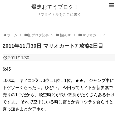
爆走おてうブログ！
サブタイトルをここに書く
ホーム
旧ブログ記事
極限DB
マリオカート7
2011年11月30日 マリオカート7 攻略2日目
2011/11/30
6:45
100cc。
キノコ1位→3位→1位→1位。★★。
ジャンプ中に
トゲゾーくらった…。ひどい。
今回ってカイトが新要素で
売りの1つだから、飛空時間が長い箇所がたくさんあるわけ
ですよ。
それで空中にいる時に雷とか青コウラを食らうと
真っ逆さまとかアホか。