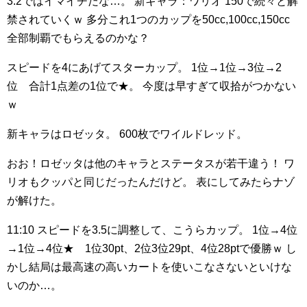
3.2ではイマイチだな…。
新キャラ：ワリオ
150で続々と解
禁されていくｗ
多分これ1つのカップを50cc,100cc,150cc
全部制覇でもらえるのかな？
スピードを4にあげてスターカップ。
1位→1位→3位→2
位 合計1点差の1位で★。
今度は早すぎて収拾がつかない
ｗ
新キャラはロゼッタ。
600枚でワイルドレッド。
おお！ロゼッタは他のキャラとステータスが若干違う！
ワ
リオもクッパと同じだったんだけど。
表にしてみたらナゾ
が解けた。
11:10
スピードを3.5に調整して、こうらカップ。
1位→4位
→1位→4位★ 1位30pt、2位3位29pt、4位28ptで優勝ｗ
し
かし結局は最高速の高いカートを使いこなさないといけな
いのか…。