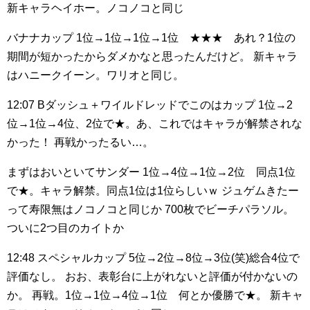
新キャラヘイホー。ノコノコと同じ
バナナカップ
1位→1位→1位→1位 ★★★ あれ？1位の
期間が短かったからダメかなと思ったんだけど。
新キャラ
はハニークイーン。ワリオと同じ。
12:07
Bダッシュ＋ワイルドレッドでこのはカップ
1位→2
位→1位→4位、2位で★。あ、これではキャラが解禁されな
かった！
再戦かったるい…。
まずはおいといてサンダー
1位→4位→1位→2位 同点1位
で★。キャラ解禁。同点1位は1位らしいｗ
ジュゲムきたー
って寿限無はノコノコと同じか
700枚でビーチパラソル。
ついに2つ目のカイトか
12:48
スペシャルカップ
5位→2位→8位→3位(笑)総合4位で
評価なし。
おお、表彰台に上がれないと評価が付かないの
か。
再戦。1位→1位→4位→1位 何とか優勝で★。
新キャ