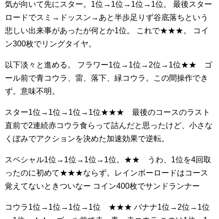
気が向いて先にスター。1位→1位→1位→1位。
最後スター
ロードでスミ→ドッスン→あと半歩足りず谷底落ちという
悲しい出来事があったが何とか1位。
これで★★★。
コイ
ン300枚でリングタイヤ。
以下淡々と進める。
フラワー1位→1位→2位→1位★★ ゴ
ール前で青コウラ、雷、落下、緑コウラ。この間操作でき
ず。意味不明。
スター1位→1位→1位→1位★★★ 最後のコースのラスト
直前で2連続赤コウラ食らって詰んだと思ったけど、小さな
くぼみでアクションを決めた加速効果で逆転。
スペシャル1位→1位→1位→1位。★★ うわ、1位を4回取
ったのに初めて★★★ならず。レインボーロードはコース
覚えてないときついなー
コイン400枚でサンドランナー
コウラ1位→1位→1位→1位 ★★★
バナナ1位→2位→1位