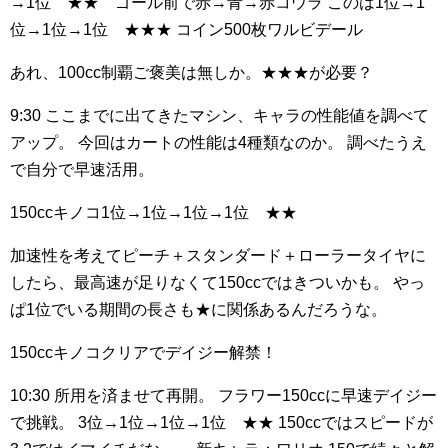
→1位 ★★ ゴール前で赤→青→赤コウラ
このは1位→1
位→1位→1位 ★★★
コイン500枚ワルビデール
あれ、100cc制覇ご褒美は無しか。★★★が必要？
9:30
ここまでに出てきたマシン、キャラの性能値を調べて
アップ。
今回はカートの性能は4種類なのか。
調べたうえ
で自分で早速活用。
150ccキノコ1位→1位→1位→1位 ★★
加速性を考えてピーチ＋スタンダード＋ローラータイヤに
したら、最高速が足りなくて150ccではきついかも。
やっ
ぱ1位でいる期間の長さも★に関係あるんだろうな。
150ccキノコクリアでデイジー解禁！
10:30
所用を済ませて再開。
フラワー150ccに早速デイジー
で挑戦。
3位→1位→1位→1位 ★★
150ccではスピードが