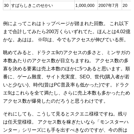
30
すばらしきこのせかい
1,000,000
2007年7月
20
例によってこれはトップページが踏まれた回数。
これ以下
まで合計してみたら200万くらいずれてた。ほんとは4.02億
かな。あはは。
※印は、今でもアクセスが伸びている所。
眺めてみると、ドラクエ9のアクセスの多さと、ミンサガの
本数あたりのアクセス数が目立ちますね。
アクセス数の多
寡を決める要素は売上本数のほかに5つあると思います。順
番に、ゲーム難度、サイト充実度、SEO、世代(購入者が若
いと少ない)、時代(昔はPC普及率も低かった)です。ドラク
エ9はこれらを全て満たし、さらに売上本数も多かったため
アクセス数が爆発したのだろうと思うわけです。
それにしても、こうして見るとスクエニ様様ですね。残り
は任天堂様様。
アクセス数を稼ぎたいなら「モンスターハ
ンター」シリーズにも手を出すべきなのですが、今の所は