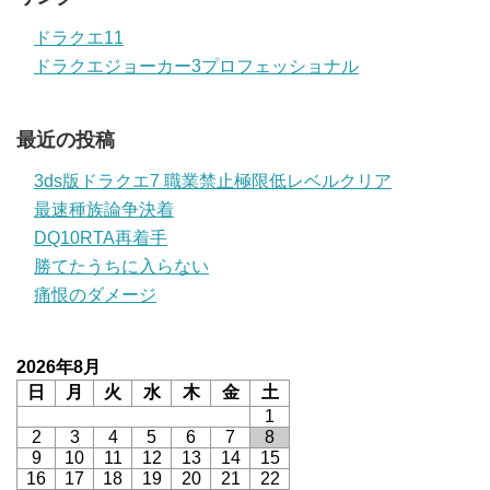
ドラクエ11
ドラクエジョーカー3プロフェッショナル
最近の投稿
3ds版ドラクエ7 職業禁止極限低レベルクリア
最速種族論争決着
DQ10RTA再着手
勝てたうちに入らない
痛恨のダメージ
2026年8月
日
月
火
水
木
金
土
1
2
3
4
5
6
7
8
9
10
11
12
13
14
15
16
17
18
19
20
21
22