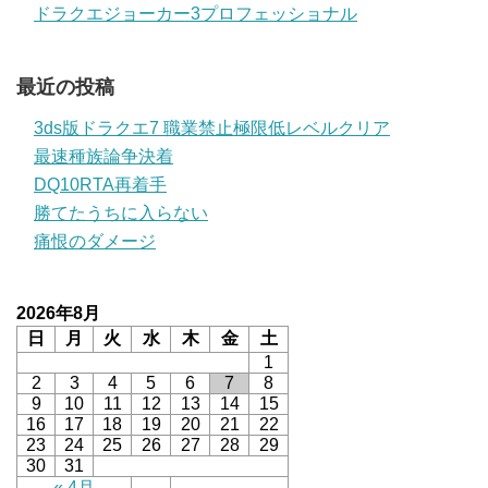
ドラクエジョーカー3プロフェッショナル
最近の投稿
3ds版ドラクエ7 職業禁止極限低レベルクリア
最速種族論争決着
DQ10RTA再着手
勝てたうちに入らない
痛恨のダメージ
2026年8月
日
月
火
水
木
金
土
1
2
3
4
5
6
7
8
9
10
11
12
13
14
15
16
17
18
19
20
21
22
23
24
25
26
27
28
29
30
31
« 4月