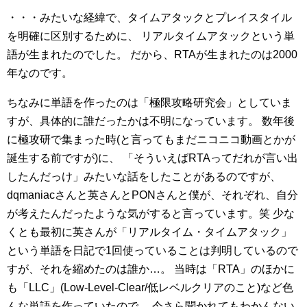
・・・みたいな経緯で、タイムアタックとプレイスタイル
を明確に区別するために、
リアルタイムアタックという単
語が生まれたのでした。
だから、RTAが生まれたのは2000
年なのです。
ちなみに単語を作ったのは「極限攻略研究会」としていま
すが、具体的に誰だったかは不明になっています。
数年後
に極攻研で集まった時(と言ってもまだニコニコ動画とかが
誕生する前ですが)に、
「そういえばRTAってだれが言い出
したんだっけ」みたいな話をしたことがあるのですが、
dqmaniacさんと英さんとPONさんと僕が、それぞれ、自分
が考えたんだったような気がすると言っています。笑
少な
くとも最初に英さんが「リアルタイム・タイムアタック」
という単語を日記で1回使っていることは判明しているので
すが、それを縮めたのは誰か…。
当時は「RTA」のほかに
も「LLC」(Low-Level-Clear/低レベルクリアのこと)など色
んな単語を作っていたので、
今さら聞かれてもわかんない