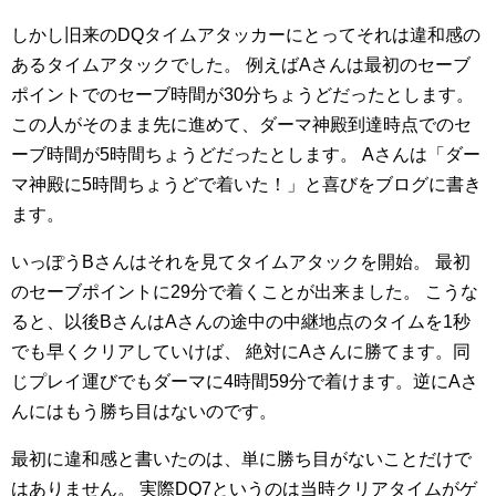
しかし旧来のDQタイムアタッカーにとってそれは違和感の
あるタイムアタックでした。
例えばAさんは最初のセーブ
ポイントでのセーブ時間が30分ちょうどだったとします。
この人がそのまま先に進めて、ダーマ神殿到達時点でのセ
ーブ時間が5時間ちょうどだったとします。
Aさんは「ダー
マ神殿に5時間ちょうどで着いた！」と喜びをブログに書き
ます。
いっぽうBさんはそれを見てタイムアタックを開始。
最初
のセーブポイントに29分で着くことが出来ました。
こうな
ると、以後BさんはAさんの途中の中継地点のタイムを1秒
でも早くクリアしていけば、
絶対にAさんに勝てます。同
じプレイ運びでもダーマに4時間59分で着けます。逆にAさ
んにはもう勝ち目はないのです。
最初に違和感と書いたのは、単に勝ち目がないことだけで
はありません。
実際DQ7というのは当時クリアタイムがゲ