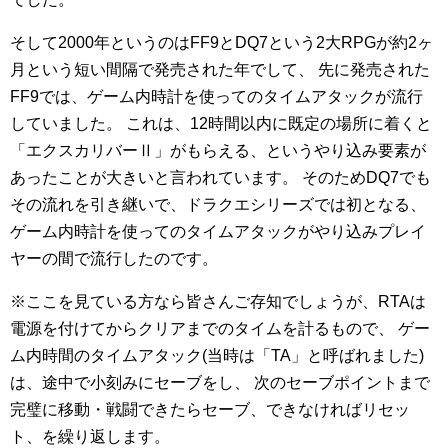
そして2000年というのはFF9とDQ7という2大RPGが約2ヶ
月という短い間隔で発売された年でして、
先に発売された
FF9では、ゲーム内時計を使ってのタイムアタックが流行
していました。
これは、12時間以内に既定の場所に着くと
「エクスカリバーⅡ」がもらえる、というやり込み要素が
あったことが大きいと言われています。
そのためDQ7でも
その流れを引き継いで、ドラクエシリーズでは初となる、
ゲーム内時計を使ってのタイムアタックがやり込みプレイ
ヤーの間で流行したのです。
※ここを見ている方なら皆さんご存知でしょうが、RTAは
電源を付けてからクリアまでのタイムを計るもので、
ゲー
ム内時間のタイムアタック(当時は「TA」と呼ばれました)
は、途中で小刻みにセーブをし、
次のセーブポイントまで
完璧に移動・戦闘できたらセーブ、できなければリセッ
ト、を繰り返します。