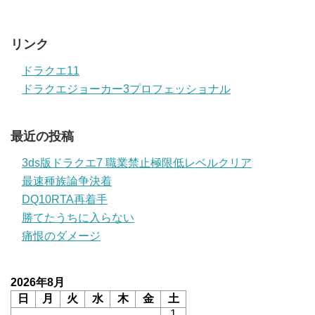
リンク
ドラクエ11
ドラクエジョーカー3プロフェッショナル
最近の投稿
3ds版ドラクエ7 職業禁止極限低レベルクリア
最速種族論争決着
DQ10RTA再着手
勝てたうちに入らない
痛恨のダメージ
2026年8月
日
月
火
水
木
金
土
1