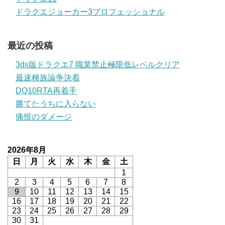
ドラクエジョーカー3プロフェッショナル
最近の投稿
3ds版ドラクエ7 職業禁止極限低レベルクリア
最速種族論争決着
DQ10RTA再着手
勝てたうちに入らない
痛恨のダメージ
2026年8月
日
月
火
水
木
金
土
1
2
3
4
5
6
7
8
9
10
11
12
13
14
15
16
17
18
19
20
21
22
23
24
25
26
27
28
29
30
31