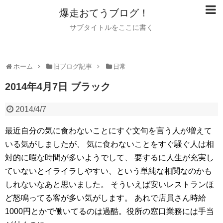
爆走おてうブログ！
サブタイトルをここに書く
ホーム
旧ブログ記事
日常
2014年4月7日 ブラック
2014/4/7
最近自分の気に食わないことにすぐ文句を言う人が増えて
いる気がしましたが、
気に食わないことをすぐ騒ぐ人は相
対的に暇な時間が多いようでして、
要するに人生が充実し
ていないとイライラしやすい、という単純な相関なのかも
しれないなあと思いました。
そういえば安いレストランほ
ど怒鳴ってる客が多い気がします。
あれで店員さん時給
1000円とかで働いてるのは過酷。役所の窓口業務には手当