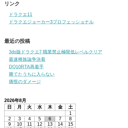
リンク
ドラクエ11
ドラクエジョーカー3プロフェッショナル
最近の投稿
3ds版ドラクエ7 職業禁止極限低レベルクリア
最速種族論争決着
DQ10RTA再着手
勝てたうちに入らない
痛恨のダメージ
2026年8月
日
月
火
水
木
金
土
1
2
3
4
5
6
7
8
9
10
11
12
13
14
15