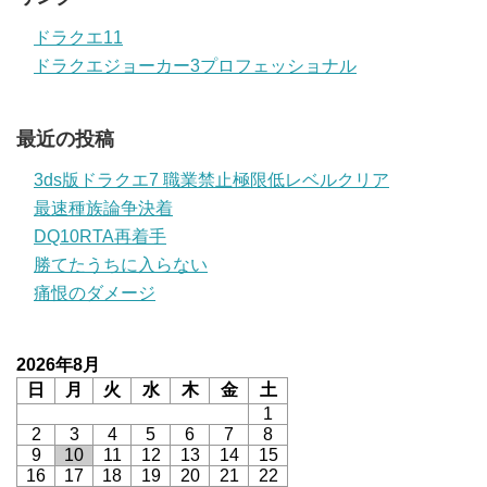
ドラクエ11
ドラクエジョーカー3プロフェッショナル
最近の投稿
3ds版ドラクエ7 職業禁止極限低レベルクリア
最速種族論争決着
DQ10RTA再着手
勝てたうちに入らない
痛恨のダメージ
2026年8月
日
月
火
水
木
金
土
1
2
3
4
5
6
7
8
9
10
11
12
13
14
15
16
17
18
19
20
21
22