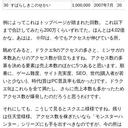
30
すばらしきこのせかい
1,000,000
2007年7月
20
例によってこれはトップページが踏まれた回数。
これ以下
まで合計してみたら200万くらいずれてた。ほんとは4.02億
かな。あはは。
※印は、今でもアクセスが伸びている所。
眺めてみると、ドラクエ9のアクセスの多さと、ミンサガの
本数あたりのアクセス数が目立ちますね。
アクセス数の多
寡を決める要素は売上本数のほかに5つあると思います。順
番に、ゲーム難度、サイト充実度、SEO、世代(購入者が若
いと少ない)、時代(昔はPC普及率も低かった)です。ドラク
エ9はこれらを全て満たし、さらに売上本数も多かったため
アクセス数が爆発したのだろうと思うわけです。
それにしても、こうして見るとスクエニ様様ですね。残り
は任天堂様様。
アクセス数を稼ぎたいなら「モンスターハ
ンター」シリーズにも手を出すべきなのですが、今の所は