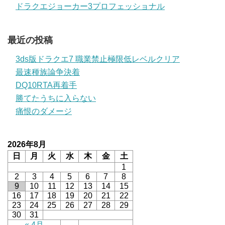
ドラクエジョーカー3プロフェッショナル
最近の投稿
3ds版ドラクエ7 職業禁止極限低レベルクリア
最速種族論争決着
DQ10RTA再着手
勝てたうちに入らない
痛恨のダメージ
2026年8月
日
月
火
水
木
金
土
1
2
3
4
5
6
7
8
9
10
11
12
13
14
15
16
17
18
19
20
21
22
23
24
25
26
27
28
29
30
31
« 4月