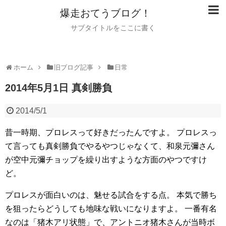
爆走おてうブログ！
サブタイトルをここに書く
ホーム
旧ブログ記事
日常
2014年5月1日 真剣勝負
2014/5/1
昔一時期、プロレスって好きだったんですよ。
プロレスっ
て言っても真剣勝負でやるやつじゃなくて、和泉元彌さん
が空中元彌チョップを繰り出すような方面のやつですけ
ど。
プロレスが面白いのは、魅せる試合をする点。
本気で勝ち
を狙ったらどうしても地味な戦いになりますよ。
一番有名
なのは「猪木アリ状態」で、アントニオ猪木さんが当時ボ