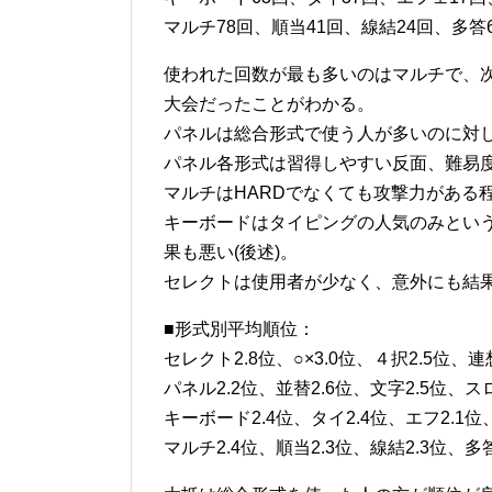
マルチ78回、順当41回、線結24回、多答
使われた回数が最も多いのはマルチで、
大会だったことがわかる。
パネルは総合形式で使う人が多いのに対
パネル各形式は習得しやすい反面、難易度
マルチはHARDでなくても攻撃力がある
キーボードはタイピングの人気のみとい
果も悪い(後述)。
セレクトは使用者が少なく、意外にも結
■形式別平均順位：
セレクト2.8位、○×3.0位、４択2.5位、連
パネル2.2位、並替2.6位、文字2.5位、スロ
キーボード2.4位、タイ2.4位、エフ2.1位
マルチ2.4位、順当2.3位、線結2.3位、多答