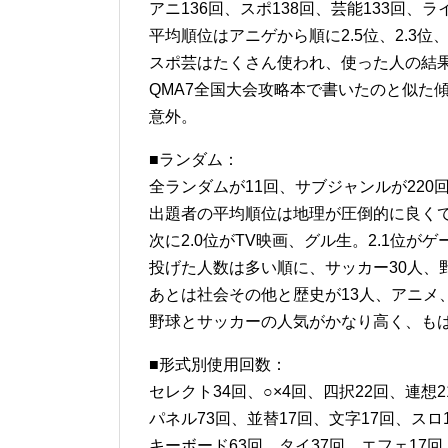
アニ136回、スポ138回、芸能133回、ラ
平均順位はアニゲから順に2.5位、2.3位、2.
スポ芸はたくさん使われ、使った人の結
QMA7全国大会攻略本で書いたのと似た
意外。
■ランダム：
全ランダムが11回、サブジャンルが220
出題者の平均順位は地理が圧倒的に良くて5
次に2.0位がTV映画、グル生。2.1位が
投げた人数は多い順に、サッカー30人、野
あとは社会その他と歴史が13人、アニメ
野球とサッカーの人気がかなり高く、も
■形式別使用回数：
セレクト34回、○×4回、四択22回、連想2
パネル73回、並替17回、文字17回、スロ
キーボード63回、タイ37回、エフェ17回