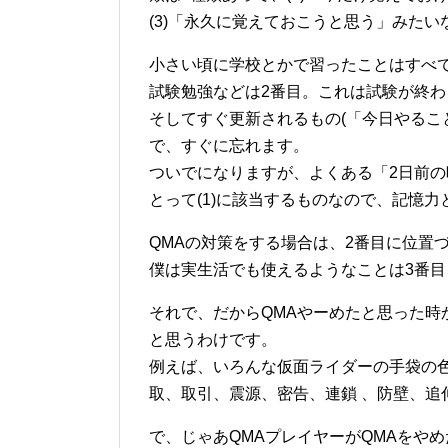
(3)「永久に覚えておこうと思う」みた
小さい頃に学校とかで習ったことはすべ
試験勉強などは2番目。これは試験が終
そしてすぐ更新されるもの(「今日やるこ
で、すぐに忘れます。
ついでになりますが、よくある「2日前
とって(1)に該当するものなので、記憶
QMAの対策をする場合は、2番目に位置
僕は実生活でも使えるようなことは3番目
それで、だからQMAやーめたと思った時
と思うわけです。
例えば、いろんな仮面ライダーの手袋の
取、取引、震源、密告、連鎖 、防壁、追
で、じゃあQMAプレイヤーがQMAをやめ