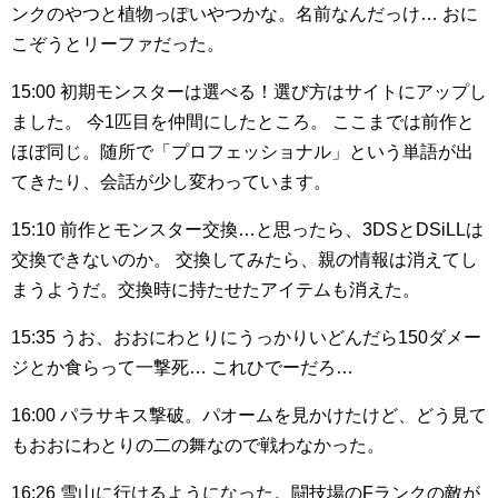
ンクのやつと植物っぽいやつかな。名前なんだっけ…
おに
こぞうとリーファだった。
15:00
初期モンスターは選べる！選び方はサイトにアップし
ました。
今1匹目を仲間にしたところ。
ここまでは前作と
ほぼ同じ。随所で「プロフェッショナル」という単語が出
てきたり、会話が少し変わっています。
15:10
前作とモンスター交換…と思ったら、3DSとDSiLLは
交換できないのか。
交換してみたら、親の情報は消えてし
まうようだ。交換時に持たせたアイテムも消えた。
15:35
うお、おおにわとりにうっかりいどんだら150ダメー
ジとか食らって一撃死…
これひでーだろ…
16:00
パラサキス撃破。パオームを見かけたけど、どう見て
もおおにわとりの二の舞なので戦わなかった。
16:26
雪山に行けるようになった。闘技場のFランクの敵が