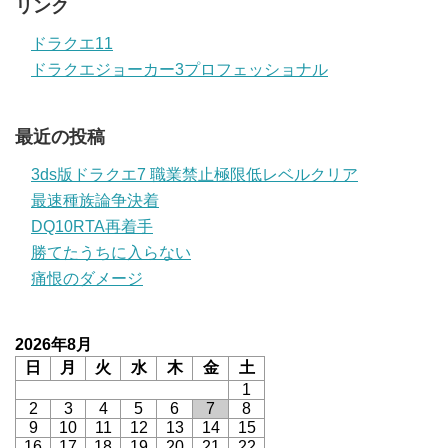
リンク
ドラクエ11
ドラクエジョーカー3プロフェッショナル
最近の投稿
3ds版ドラクエ7 職業禁止極限低レベルクリア
最速種族論争決着
DQ10RTA再着手
勝てたうちに入らない
痛恨のダメージ
2026年8月
日
月
火
水
木
金
土
1
2
3
4
5
6
7
8
9
10
11
12
13
14
15
16
17
18
19
20
21
22