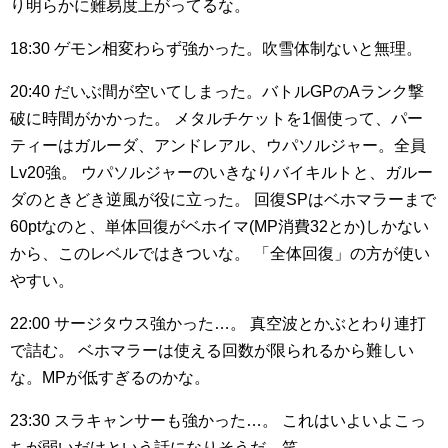
り明らかに難易度上がってるな。
18:30
ゲモン相変わらず強かった。吹雪体制ないと無理。
20:40
だいぶ間が空いてしまった。バトルGPのAランク撃
破に時間がかかった。
メタルチケットを1個使って、パー
ティーはガルーダ、アンドレアル、ウパソルジャー。全員
Lv20強。
ウパソルジャーのいきなりバイキルトと、ガルー
ダのときどき逆風が役に立った。
回復SPはベホマラーまで
60ptなのと、単体回復がベホイマ(MP消費32とか)しかない
から、このレベルではきついな。
「全体回復」の方が使い
やすい。
22:00
サージタウス強かった…。
真空波とかぶとわり連打
で詰む。
ベホマラーは使える回数が限られるから難しい
な。MPが低すぎるのかな。
23:30
スラキャンサーも強かった…。
これはいよいよこっ
ちが弱いだけという話になりそうだ。笑