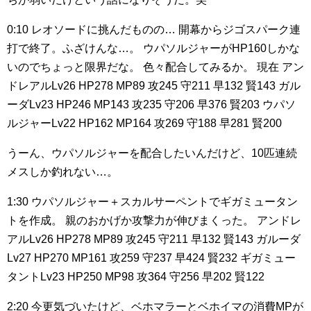
0:10
レオソードに挑んだものの…
開幕からジゴスパーク連
打で終了。ふざけんな…。
ウパソルジャーがHP160しかな
いのでちょっと限界だな。
色々配合してみるか。
現在
アン
ドレアルLv26 HP278 MP89 攻245 守211 早132 賢143
ガル
ーダLv23 HP246 MP143 攻235 守206 早376 賢203
ウパソ
ルジャーLv22 HP162 MP164 攻269 守188 早281 賢200
うーん、ウパソルジャーを配合したいんだけど、10匹連続
メスしか釣れない…。
1:30
ウパソルジャー＋スカルサーペントでギガミュータン
トを作成。
親のおかげか攻撃力が伸びまくった。
アンドレ
アルLv26 HP278 MP89 攻245 守211 早132 賢143
ガルーダ
Lv27 HP270 MP161 攻259 守237 早424 賢232
ギガミュー
タントLv23 HP250 MP98 攻364 守256 早202 賢122
2:20
今更気づいたけど、ベホマラーとベホイマの消費MPが