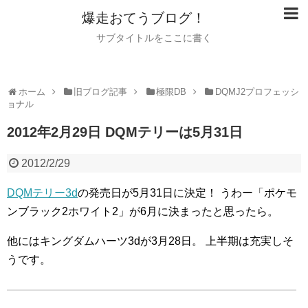
爆走おてうブログ！
サブタイトルをここに書く
ホーム
旧ブログ記事
極限DB
DQMJ2プロフェッシ
ョナル
2012年2月29日 DQMテリーは5月31日
2012/2/29
DQMテリー3d
の発売日が5月31日に決定！
うわー「ポケモ
ンブラック2ホワイト2」が6月に決まったと思ったら。
他にはキングダムハーツ3dが3月28日。
上半期は充実しそ
うです。