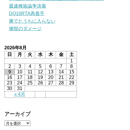
最速種族論争決着
DQ10RTA再着手
勝てたうちに入らない
痛恨のダメージ
2026年8月
日
月
火
水
木
金
土
1
2
3
4
5
6
7
8
9
10
11
12
13
14
15
16
17
18
19
20
21
22
23
24
25
26
27
28
29
30
31
« 4月
アーカイブ