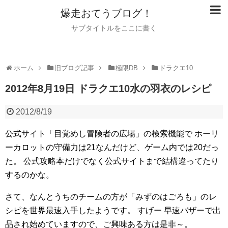
爆走おてうブログ！
サブタイトルをここに書く
ホーム
旧ブログ記事
極限DB
ドラクエ10
2012年8月19日 ドラクエ10水の羽衣のレシピ
2012/8/19
公式サイト「目覚めし冒険者の広場」の検索機能で
ホーリ
ーカロットの守備力は21なんだけど、ゲーム内では20だっ
た。
公式攻略本だけでなく公式サイトまで結構違ってたり
するのかな。
さて、なんとうちのチームの方が「みずのはごろも」のレ
シピを世界最速入手したようです。
すげー
早速バザーで出
品され始めていますので、ご興味ある方は是非～。