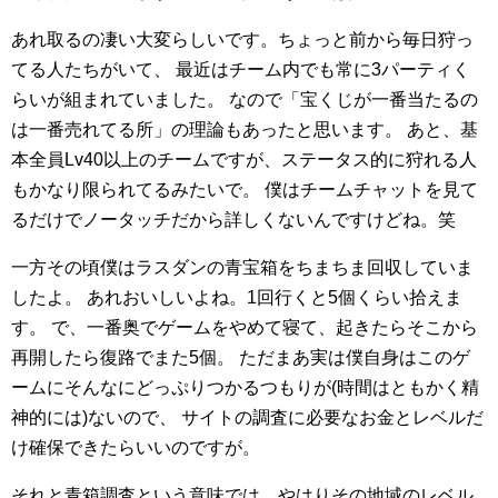
あれ取るの凄い大変らしいです。ちょっと前から毎日狩っ
てる人たちがいて、
最近はチーム内でも常に3パーティく
らいが組まれていました。
なので「宝くじが一番当たるの
は一番売れてる所」の理論もあったと思います。
あと、基
本全員Lv40以上のチームですが、ステータス的に狩れる人
もかなり限られてるみたいで。
僕はチームチャットを見て
るだけでノータッチだから詳しくないんですけどね。笑
一方その頃僕はラスダンの青宝箱をちまちま回収していま
したよ。
あれおいしいよね。1回行くと5個くらい拾えま
す。
で、一番奥でゲームをやめて寝て、起きたらそこから
再開したら復路でまた5個。
ただまあ実は僕自身はこのゲ
ームにそんなにどっぷりつかるつもりが(時間はともかく精
神的には)ないので、
サイトの調査に必要なお金とレベルだ
け確保できたらいいのですが。
それと青箱調査という意味では、やはりその地域のレベル