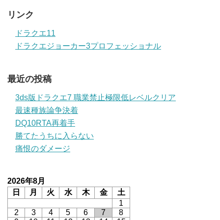
リンク
ドラクエ11
ドラクエジョーカー3プロフェッショナル
最近の投稿
3ds版ドラクエ7 職業禁止極限低レベルクリア
最速種族論争決着
DQ10RTA再着手
勝てたうちに入らない
痛恨のダメージ
2026年8月
日
月
火
水
木
金
土
1
2
3
4
5
6
7
8