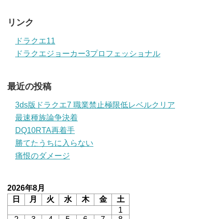
リンク
ドラクエ11
ドラクエジョーカー3プロフェッショナル
最近の投稿
3ds版ドラクエ7 職業禁止極限低レベルクリア
最速種族論争決着
DQ10RTA再着手
勝てたうちに入らない
痛恨のダメージ
2026年8月
日
月
火
水
木
金
土
1