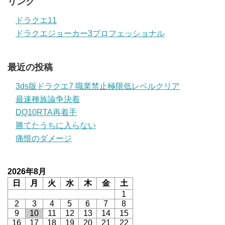
リンク
ドラクエ11
ドラクエジョーカー3プロフェッショナル
最近の投稿
3ds版ドラクエ7 職業禁止極限低レベルクリア
最速種族論争決着
DQ10RTA再着手
勝てたうちに入らない
痛恨のダメージ
2026年8月
日
月
火
水
木
金
土
1
2
3
4
5
6
7
8
9
10
11
12
13
14
15
16
17
18
19
20
21
22