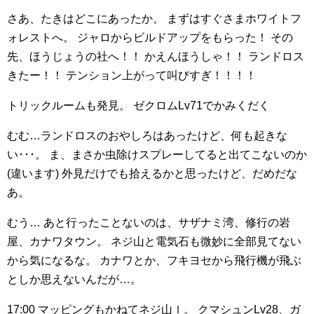
さあ、たきはどこにあったか。
まずはすぐさまホワイトフ
ォレストへ。
ジャロからビルドアップをもらった！
その
先、ほうじょうの社へ！！
かえんほうしゃ！！
ランドロス
きたー！！
テンション上がって叫びすぎ！！！！
トリックルームも発見。
ゼクロムLv71でかみくだく
むむ…ランドロスのおやしろはあったけど、何も起きな
い･･･。
ま、まさか虫除けスプレーしてると出てこないのか
(違います)
外見だけでも拾えるかと思ったけど、だめだな
あ。
むう…
あと行ったことないのは、サザナミ湾、修行の岩
屋、カナワタウン。
ネジ山と電気石も微妙に全部見てない
から気になるな。
カナワとか、フキヨセから飛行機が飛ぶ
としか思えないんだが…。
17:00
マッピングもかねてネジ山ｌ。
クマシュンLv28、ガ