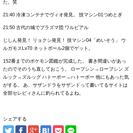
た。笑
21:40
冷凍コンテナでヴィオ発見。
技マシン01つめとぎ
21:50
古代の城でプラズマ団
ワルビアル
じしん発見！
リョクシ発見！
技マシン04「めいそう」
ウ
ルガモスLv70
ネットボール2個でゲット。
152番までのポケモン図鑑が完成した。
書き間違いがあっ
たのでそのうち直しておこう。
ロープシン→ローブシン
ズ
ルック→ズルッグ
ハトーポー→ハトーボー
他にもあった気
がする。
あ、サザンドラをサザンドって書いてるサイトは
全部セレビィさんに釣られてるよね。
シェアする