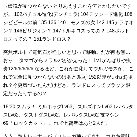
→伝説が見つからない
とりあえずこれを何とかしたいです
が。
102バチュル進化(デンチュラ)
104テッシード進化
108
シビビールの前
135
136
140 モノズの次
142
145テラキオ
ン？
146ビリジオン？
147トルネロスっての？
148ボルト
ロスっての？
151ランドロス？
突然ボルトで電気石が怪しいと思って移動。だが何も無…
おっ、
タマゴからメラルバがかえった！
Lv1がんばりや虫
炎12/6/6/6/6/6
なるほど、これが進化してウルガモスか。
こ
れで完全に見つからないのはあと9匹(+152以降がいれば)
あ
れ？今更気づいたんだけどさ、ランドロスってブラック限
定だったりするの？
18:30
スムラ！
ミルホッグLv63、ズルズキンLv63
レパルタ
スLv62、ダストダスLv62、レパルタスLv62
技マシン
69「ロックカット」
これで七賢者はあと2人だ。
うう、敵トレーナーがプロトーガ使ってきた。カセキ意味