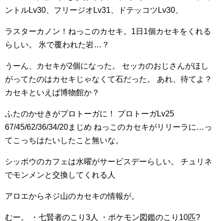
ントルLv30、フリージオLv31、ドテッコツLv30、
ラスターカノン！ねっこのカセキ。1日1個カセキをくれる
らしい。
氷で覆われた岩…？
うーん、カセキが2個になった。
セッカのおじさんがほし
がってたのはカセキじゃなくて石だった。
あれ、待てよ？
カセキといえば博物館か？
ふたのかせきがプロトーガに！
プロトーガLv25
67/45/62/36/34/20まじめ
ねっこのカセキがリリーラに…っ
てこっちはたいしたこと無いな。
シッポウのカフェは水曜がサービスデーらしい。
チュリネ
でモンメンと交換してくれる人
アロエからネジ山のカセキの情報が。
むー。
・七賢者のこり3人
・ポケモン図鑑のこり10匹?