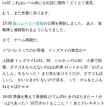
Lv32
これはレベル的にも伝説に期待！
どくどく発見。
むう。また作業に戻ります。
15:50
敵トレーナー情報
の公開を開始しました。
あと、攻
略陣と連絡取れるようになりました。
さて、ゲーム再開だ。
イワパレスってのが登場。イシズマイの進化かー
上陸後
イシズマイLv31、30、ミルホッグLv30、
小屋で回
復。タマゴをもらえないのはお約束
ロットから32「かげぶ
んしん」をもらった！
まだ先がありそうだが、タマゴもほ
しいし、かいりきがいないので戻る。
って、そらをとぶも
ねえｗばかｗｗ
16:00
準備を整えて再挑戦
ひでん05たきのぼりきたー！や
っぱりあった！
10万ボルトもここに！！
あとテレキネシス