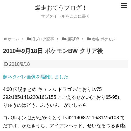
爆走おてうブログ！
サブタイトルをここに書く
ホーム
旧ブログ記事
極限DB
攻略 ポケモン
2010年9月18日 ポケモンBW クリア後
2010/9/18
超ネタバレ画像を隔離しました
4:00
伝説まとめ
キュレム ドラゴン/こおりLv75
292/185/141/220/161/155
こごえるせかい(こおり65-95)、
りゅうのはどう、ふういん、がむしゃら
コバルオン はがね/かくとう Lv42 140/87/116/81/75/108
て
だすけ、かたきうち、アイアンヘッド、せいなるつるぎ(格