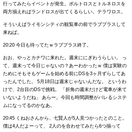
行ってみたらイベントが発生。ボルトロスとトルネロスを
両方揃えればランドロスが出てくるらしい。テラワロス。
そういえばライモンシティの観覧車の前でラブプラスして
来ねば。
20:20
今日も待ってたｗラブプラス終了。
おお、やっとカナワに来れた。週末ににぎわうらしい。
っ
て、週末って今日じゃないの？あーわかったｗ
僕は実験の
ためにそもそもゲームを始める前にDSを3ヶ月ずらしてあ
ったんでした。
5月18日は週末じゃないんだな。
というわ
けで、2台目のDSで挑戦。
「折角の週末だけど電車が来て
いないようだね」
あらー。今回も時間調整がバレるシステ
ムになってるのかなあ。
20:45
くねおさんから、七賢人が5人見つかったとのこと。
僕は4人だよーって、
2人のを合わせてみたら6つ揃って