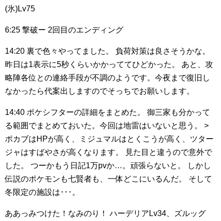
(氷)Lv75
6:25
撃破ー
2回目のエンディング
14:20
裏で色々やってました。
負荷対策は良さそうかな。
昨日は1表示に5秒くらいかかっててひどかった。
あと、攻
略陣各位との連絡手段が不調のようです。今夜まで復旧し
なかったら代案出しますのでそっちでお願いします。
14:40
ポケシフターの詳細をまとめた。
御三家も分かって
る範囲でまとめておいた。今回は地雷はいないと思う。
>
ポカブはHPが高く、ミジュマルはとくこうが高く、ツター
ジャはすばやさが高くなります。
見た目と違うので意外で
した。
つーかもう日記1万pvか…。頑張らないと。
しかし
伝説のポケモンも七賢者も、一体どこにいるんだ。
そして
冬限定の施設は･･･。
ああっみつけた！なみのり！
ハーデリアLv34、ズルッグ