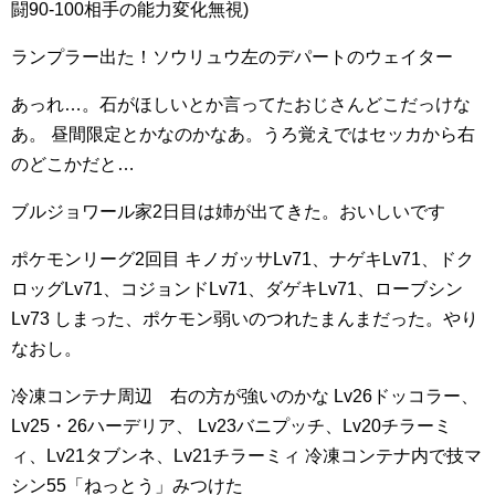
闘90-100相手の能力変化無視)
ランプラー出た！ソウリュウ左のデパートのウェイター
あっれ…。石がほしいとか言ってたおじさんどこだっけな
あ。
昼間限定とかなのかなあ。うろ覚えではセッカから右
のどこかだと…
ブルジョワール家2日目は姉が出てきた。おいしいです
ポケモンリーグ2回目
キノガッサLv71、ナゲキLv71、ドク
ロッグLv71、コジョンドLv71、ダゲキLv71、ローブシン
Lv73
しまった、ポケモン弱いのつれたまんまだった。やり
なおし。
冷凍コンテナ周辺 右の方が強いのかな
Lv26ドッコラー、
Lv25・26ハーデリア、
Lv23バニプッチ、Lv20チラーミ
ィ、Lv21タブンネ、Lv21チラーミィ
冷凍コンテナ内で技マ
シン55「ねっとう」みつけた