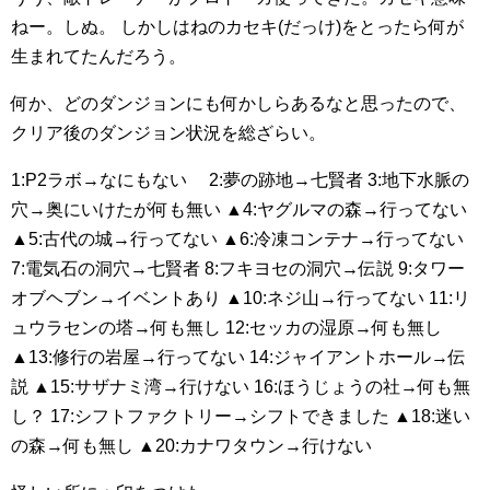
ねー。しぬ。
しかしはねのカセキ(だっけ)をとったら何が
生まれてたんだろう。
何か、どのダンジョンにも何かしらあるなと思ったので、
クリア後のダンジョン状況を総ざらい。
1:P2ラボ→なにもない
2:夢の跡地→七賢者
3:地下水脈の
穴→奥にいけたが何も無い
▲4:ヤグルマの森→行ってない
▲5:古代の城→行ってない
▲6:冷凍コンテナ→行ってない
7:電気石の洞穴→七賢者
8:フキヨセの洞穴→伝説
9:タワー
オブヘブン→イベントあり
▲10:ネジ山→行ってない
11:リ
ュウラセンの塔→何も無し
12:セッカの湿原→何も無し
▲13:修行の岩屋→行ってない
14:ジャイアントホール→伝
説
▲15:サザナミ湾→行けない
16:ほうじょうの社→何も無
し？
17:シフトファクトリー→シフトできました
▲18:迷い
の森→何も無し
▲20:カナワタウン→行けない