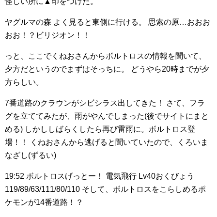
怪しい所に▲印をつけた。
ヤグルマの森
よく見ると東側に行ける。
思索の原…おおお
おお！？ビリジオン！！
っと、ここでくねおさんからボルトロスの情報を聞いて、
夕方だというのでまずはそっちに。
どうやら20時までが夕
方らしい。
7番道路のクラウンがシビシラス出してきた！
さて、フラ
グを立ててみたが、雨がやんでしまった(後でサイトにまと
める)
しかししばらくしたら再び雷雨に。ボルトロス登
場！！
くねおさんから逃げると聞いていたので、くろいま
なざし(ずるい)
19:52
ボルトロスげっとー！
電気飛行 Lv40おくびょう
119/89/63/111/80/110
そして、ボルトロスをこらしめるポ
ケモンが14番道路！？