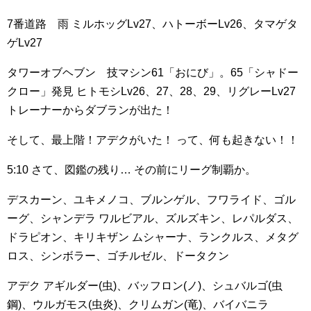
7番道路 雨
ミルホッグLv27、ハトーボーLv26、タマゲタ
ゲLv27
タワーオブヘブン 技マシン61「おにび」。65「シャドー
クロー」発見
ヒトモシLv26、27、28、29、リグレーLv27
トレーナーからダブランが出た！
そして、最上階！アデクがいた！
って、何も起きない！！
5:10
さて、図鑑の残り…
その前にリーグ制覇か。
デスカーン、ユキメノコ、ブルンゲル、フワライド、ゴル
ーグ、シャンデラ
ワルビアル、ズルズキン、レパルダス、
ドラピオン、キリキザン
ムシャーナ、ランクルス、メタグ
ロス、シンボラー、ゴチルゼル、ドータクン
アデク
アギルダー(虫)、バッフロン(ノ)、シュバルゴ(虫
鋼)、ウルガモス(虫炎)、クリムガン(竜)、バイバニラ