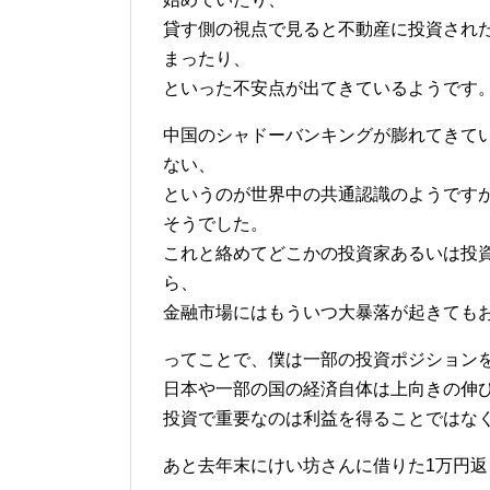
貸す側の視点で見ると不動産に投資され
まったり、
といった不安点が出てきているようです
中国のシャドーバンキングが膨れてきて
ない、
というのが世界中の共通認識のようです
そうでした。
これと絡めてどこかの投資家あるいは投
ら、
金融市場にはもういつ大暴落が起きても
ってことで、僕は一部の投資ポジション
日本や一部の国の経済自体は上向きの伸
投資で重要なのは利益を得ることではな
あと去年末にけい坊さんに借りた1万円