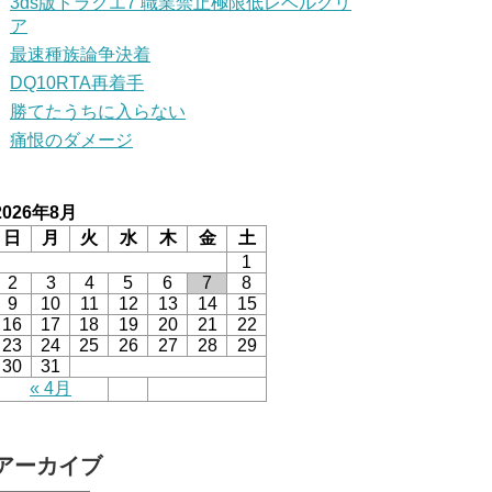
3ds版ドラクエ7 職業禁止極限低レベルクリ
ア
最速種族論争決着
DQ10RTA再着手
勝てたうちに入らない
痛恨のダメージ
2026年8月
日
月
火
水
木
金
土
1
2
3
4
5
6
7
8
9
10
11
12
13
14
15
16
17
18
19
20
21
22
23
24
25
26
27
28
29
30
31
« 4月
アーカイブ