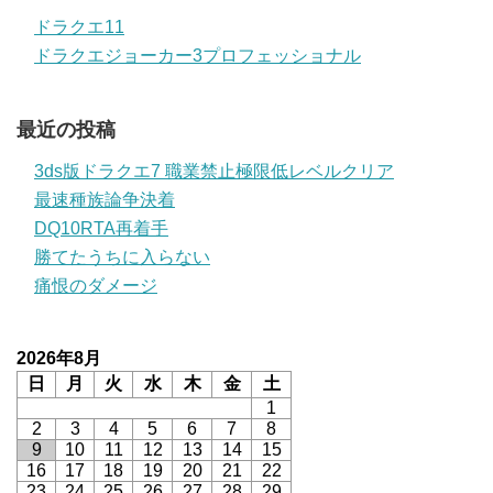
ドラクエ11
ドラクエジョーカー3プロフェッショナル
最近の投稿
3ds版ドラクエ7 職業禁止極限低レベルクリア
最速種族論争決着
DQ10RTA再着手
勝てたうちに入らない
痛恨のダメージ
2026年8月
日
月
火
水
木
金
土
1
2
3
4
5
6
7
8
9
10
11
12
13
14
15
16
17
18
19
20
21
22
23
24
25
26
27
28
29