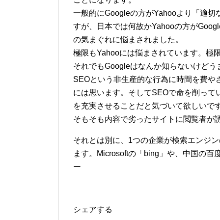
一般的にGoogleの方がYahooより
すが、日本では何故かYahooの方がGoo
の気まぐれに悩まされました。
極限もYahooには悩まされています。極
それでもGoogleはなんか知らないけ
SEOという非生産的な行為に時間を費や
には思います。そしてSEOで命を削って
を充実させることだと気づいて欲しいで
そもそも内容で劣ったサイトに閲覧者が
それとは別に、1つの企業が検索エンジン
ます。Microsoftの「bing」や、中国
ー
シェアする