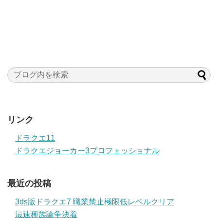
リンク
ドラクエ11
ドラクエジョーカー3プロフェッショナル
最近の投稿
3ds版ドラクエ7 職業禁止極限低レベルクリア
最速種族論争決着