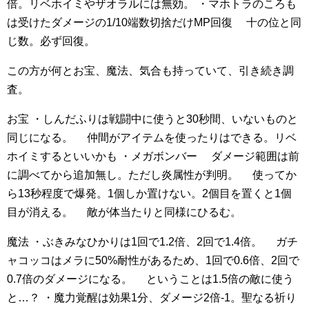
倍。リベホイミやザオラルには無効。
・マホトラのころも
は受けたダメージの1/10端数切捨だけMP回復
十の位と同
じ数。必ず回復。
この方が何とお宝、魔法、気合も持っていて、引き続き調
査。
お宝
・しんだふりは戦闘中に使うと30秒間、いないものと
同じになる。
仲間がアイテムを使ったりはできる。リベ
ホイミするといいかも
・メガボンバー
ダメージ範囲は前
に調べてから追加無し。ただし炎属性が判明。
使ってか
ら13秒程度で爆発。1個しか置けない。2個目を置くと1個
目が消える。
敵が体当たりと同様にひるむ。
魔法
・ぶきみなひかりは1回で1.2倍、2回で1.4倍。
ガチ
ャコッコはメラに50%耐性があるため、1回で0.6倍、2回で
0.7倍のダメージになる。
ということは1.5倍の敵に使う
と…？
・魔力覚醒は効果1分、ダメージ2倍-1。聖なる祈り