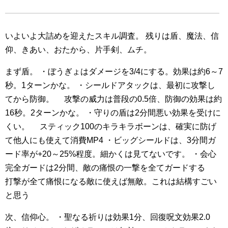
いよいよ大詰めを迎えたスキル調査。
残りは盾、魔法、信
仰、きあい、おたから、片手剣、ムチ。
まず盾。
・ぼうぎょはダメージを3/4にする。効果は約6～7
秒。1ターンかな。
・シールドアタックは、最初に攻撃し
てから防御。
攻撃の威力は普段の0.5倍、防御の効果は約
16秒。2ターンかな。
・守りの盾は2分間悪い効果を受けに
くい。
スティック100のキラキラボーンは、確実に防げ
て他人にも使えて消費MP4
・ビッグシールドは、3分間ガ
ード率が+20～25%程度。細かくは見てないです。
・会心
完全ガードは2分間、敵の痛恨の一撃を全てガードする
打撃が全て痛恨になる敵に使えば無敵。これは結構すごい
と思う
次、信仰心。
・聖なる祈りは効果1分、回復呪文効果2.0