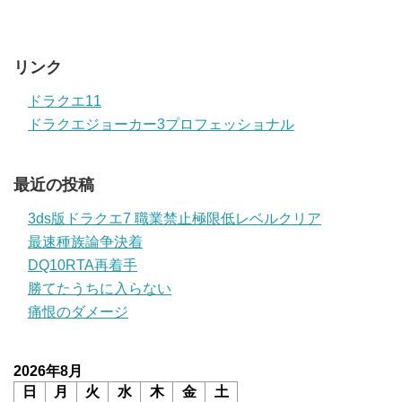
リンク
ドラクエ11
ドラクエジョーカー3プロフェッショナル
最近の投稿
3ds版ドラクエ7 職業禁止極限低レベルクリア
最速種族論争決着
DQ10RTA再着手
勝てたうちに入らない
痛恨のダメージ
2026年8月
日
月
火
水
木
金
土