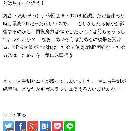
とはちょっと違う！
気合
・めいそうは、今回は98～106を確認。ただ昔使った
時は最高103だったらしいので、
もしかしたら何かが影
響するのかも。回復魔力は40でしたがこれは前もそうらし
い。レベルか？
なお、めいそうはためるの効果を受け
る。HP最大値が上がれば、ためて使えばMP節約か
・ため
る弐は、ためるを一気に弐回行う
さて、片手剣とムチが残ってしまいました。
特に片手剣が
絶望的。どなたかギガスラッシュ使える人いませんかー
シェアする
error
0
0