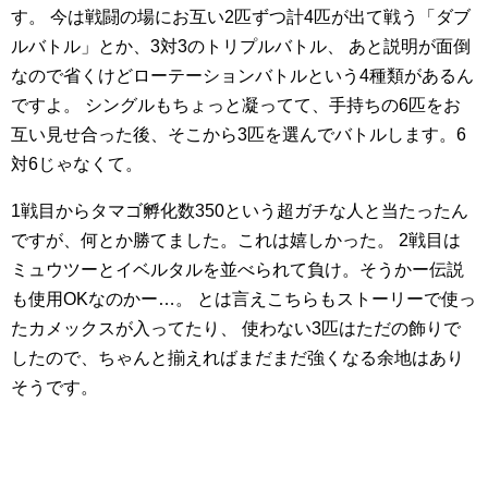
す。
今は戦闘の場にお互い2匹ずつ計4匹が出て戦う「ダブ
ルバトル」とか、3対3のトリプルバトル、
あと説明が面倒
なので省くけどローテーションバトルという4種類があるん
ですよ。
シングルもちょっと凝ってて、手持ちの6匹をお
互い見せ合った後、そこから3匹を選んでバトルします。6
対6じゃなくて。
1戦目からタマゴ孵化数350という超ガチな人と当たったん
ですが、何とか勝てました。これは嬉しかった。
2戦目は
ミュウツーとイベルタルを並べられて負け。そうかー伝説
も使用OKなのかー…。
とは言えこちらもストーリーで使っ
たカメックスが入ってたり、
使わない3匹はただの飾りで
したので、ちゃんと揃えればまだまだ強くなる余地はあり
そうです。