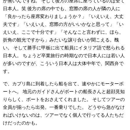
か無いんですね。
そして後方の座席に座っているのは全て
日本人。笑
後方の席の中でも、窓際の席の人が隣の人に
「良かったら座席変わりましょうか？」「いえいえ、大丈
夫です」「いえいえ、窓際の方がいいかなと思って」「い
えいえ、ここで十分です」「そんなこと言わずに、ほら、
折角の観光ですから」みたいな譲り合いが聞こえる。醜
い。
そして勝手に甲板に出て船員にイタリア語で怒られる
日本人。
ちょうど卒業旅行の時期なので日本人には若い人
が多いのですが、こういう日本人は大体中年で、関西弁で
す。
で、カプリ島に到着したら船を出て、速やかにモーターボ
ートへ。
地元のガイドさんがボートの船長さんと超顔見知
りらしく、ボートをおさえてくれました。
そしてツアーの
全員が揃ったら出発。一番乗りでした。
どうやら急がなけ
ればいけないのは、ツアーでなく個人で行ってる人たちだ
けだったのかも。