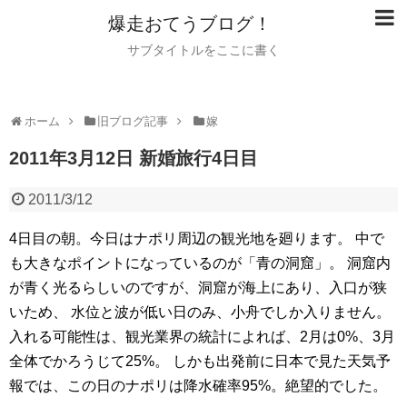
爆走おてうブログ！
サブタイトルをここに書く
ホーム
旧ブログ記事
嫁
2011年3月12日 新婚旅行4日目
2011/3/12
4日目の朝。今日はナポリ周辺の観光地を廻ります。
中で
も大きなポイントになっているのが「青の洞窟」。
洞窟内
が青く光るらしいのですが、洞窟が海上にあり、入口が狭
いため、
水位と波が低い日のみ、小舟でしか入りません。
入れる可能性は、観光業界の統計によれば、2月は0%、3月
全体でかろうじて25%。
しかも出発前に日本で見た天気予
報では、この日のナポリは降水確率95%。絶望的でした。