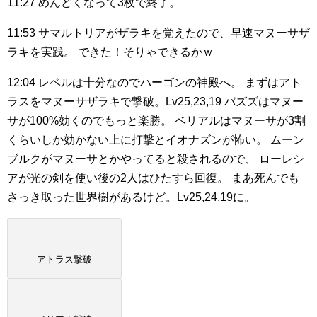
11:27
めんどくなって3枚で終了。
11:53
サマルトリアがザラキを覚えたので、早速マヌーサザ
ラキを実践。
できた！そりゃできるかｗ
12:04
レベルは十分なのでハーゴンの神殿へ。
まずはアト
ラスをマヌーサザラキで撃破。Lv25,23,19
バズズはマヌー
サが100%効くのでもっと楽勝。
ベリアルはマヌーサが3割
くらいしか効かない上に打撃とイオナズンが怖い。
ムーン
ブルクがマヌーサとかやってると殺されるので、
ローレシ
アが光の剣を使い後の2人はひたすら回復。
まあ死んでも
さっき取った世界樹があるけど。Lv25,24,19に。
アトラス撃破