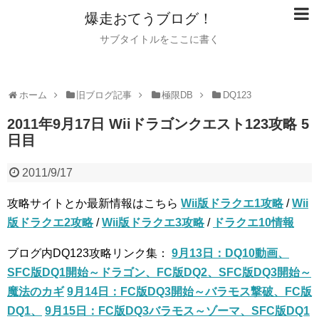
爆走おてうブログ！
サブタイトルをここに書く
ホーム
旧ブログ記事
極限DB
DQ123
2011年9月17日 Wiiドラゴンクエスト123攻略 5
日目
2011/9/17
攻略サイトとか最新情報はこちら
Wii版ドラクエ1攻略
/
Wii
版ドラクエ2攻略
/
Wii版ドラクエ3攻略
/
ドラクエ10情報
ブログ内DQ123攻略リンク集：
9月13日：DQ10動画、
SFC版DQ1開始～ドラゴン、FC版DQ2、SFC版DQ3開始～
魔法のカギ
9月14日：FC版DQ3開始～バラモス撃破、FC版
DQ1、
9月15日：FC版DQ3バラモス～ゾーマ、SFC版DQ1