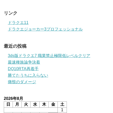
リンク
ドラクエ11
ドラクエジョーカー3プロフェッショナル
最近の投稿
3ds版ドラクエ7 職業禁止極限低レベルクリア
最速種族論争決着
DQ10RTA再着手
勝てたうちに入らない
痛恨のダメージ
2026年8月
日
月
火
水
木
金
土
1