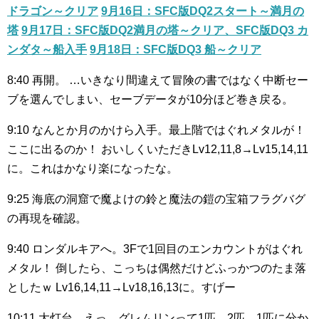
ドラゴン～クリア
9月16日：SFC版DQ2スタート～満月の
塔
9月17日：SFC版DQ2満月の塔～クリア、SFC版DQ3 カ
ンダタ～船入手
9月18日：SFC版DQ3 船～クリア
8:40
再開。
…いきなり間違えて冒険の書ではなく中断セー
ブを選んでしまい、セーブデータが10分ほど巻き戻る。
9:10
なんとか月のかけら入手。最上階ではぐれメタルが！
ここに出るのか！
おいしくいただきLv12,11,8→Lv15,14,11
に。これはかなり楽になったな。
9:25
海底の洞窟で魔よけの鈴と魔法の鎧の宝箱フラグバグ
の再現を確認。
9:40
ロンダルキアへ。3Fで1回目のエンカウントがはぐれ
メタル！
倒したら、こっちは偶然だけどふっかつのたま落
としたｗ
Lv16,14,11→Lv18,16,13に。すげー
10:11
大灯台。えっ、グレムリンって1匹、2匹、1匹に分か