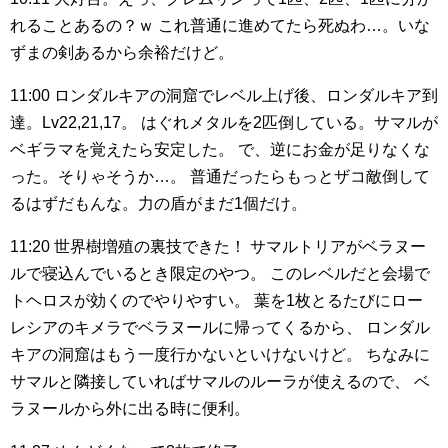
れることあるの？ｗ
これ普通に進めてたら死ぬわ…。いな
ずまの剣あるから余裕だけど。
11:00
ロンダルキアの洞窟でレベル上げ後、ロンダルキア到
達。Lv22,21,17。
はぐれメタルを2匹倒している。サマルが
ベギラマを覚えたら安定した。
で、逆にお金が足りなくな
った。そりゃそうか…。
普通だったらもっとザコ敵倒して
るはずだもんな。力の盾がまだ1個だけ。
11:20
世界樹増殖の裏技できた！
サマルトリアがベラヌー
ルで寝込んでいるとき限定のやつ。
このレベルだと会場で
トヘロスが効くのでやりやすい。
葉を1枚とるたびにロー
レシアのキメラでベラヌールに帰ってくるから、
ロンダル
キアの洞窟はもう一度行かないといけないけど。
ちなみに
サマルと隣接していればサマルのルーラが使えるので、
ベ
ラヌールから外に出る時に便利。