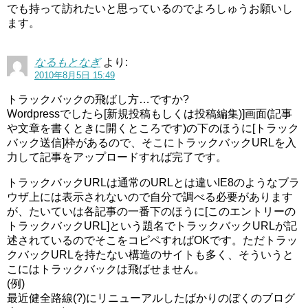
でも持って訪れたいと思っているのでよろしゅうお願いし
ます。
なるもとなぎ
より:
2010年8月5日 15:49
トラックバックの飛ばし方…ですか?
Wordpressでしたら[新規投稿もしくは投稿編集)]画面(記事
や文章を書くときに開くところです)の下のほうに[トラック
バック送信]枠があるので、そこにトラックバックURLを入
力して記事をアップロードすれば完了です。
トラックバックURLは通常のURLとは違いIE8のようなブラ
ウザ上には表示されないので自分で調べる必要があります
が、たいていは各記事の一番下のほうに[このエントリーの
トラックバックURL]という題名でトラックバックURLが記
述されているのでそこをコピペすればOKです。ただトラッ
クバックURLを持たない構造のサイトも多く、そういうと
こにはトラックバックは飛ばせません。
(例)
最近健全路線(?)にリニューアルしたばかりのぼくのブログ