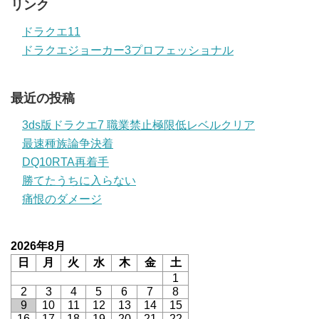
リンク
ドラクエ11
ドラクエジョーカー3プロフェッショナル
最近の投稿
3ds版ドラクエ7 職業禁止極限低レベルクリア
最速種族論争決着
DQ10RTA再着手
勝てたうちに入らない
痛恨のダメージ
2026年8月
日
月
火
水
木
金
土
1
2
3
4
5
6
7
8
9
10
11
12
13
14
15
16
17
18
19
20
21
22