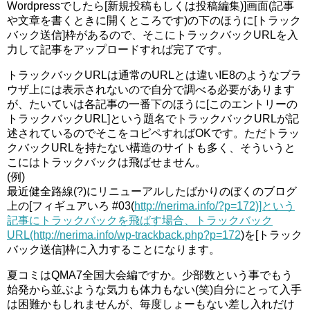
Wordpressでしたら[新規投稿もしくは投稿編集)]画面(記事
や文章を書くときに開くところです)の下のほうに[トラック
バック送信]枠があるので、そこにトラックバックURLを入
力して記事をアップロードすれば完了です。
トラックバックURLは通常のURLとは違いIE8のようなブラ
ウザ上には表示されないので自分で調べる必要があります
が、たいていは各記事の一番下のほうに[このエントリーの
トラックバックURL]という題名でトラックバックURLが記
述されているのでそこをコピペすればOKです。ただトラッ
クバックURLを持たない構造のサイトも多く、そういうと
こにはトラックバックは飛ばせません。
(例)
最近健全路線(?)にリニューアルしたばかりのぼくのブログ
上の[フィギュアいろ #03(
http://nerima.info/?p=172)]という
記事にトラックバックを飛ばす場合、トラックバック
URL(http://nerima.info/wp-trackback.php?p=172
)を[トラック
バック送信]枠に入力することになります。
夏コミはQMA7全国大会編ですか。少部数という事でもう
始発から並ぶような気力も体力もない(笑)自分にとって入手
は困難かもしれませんが、毎度しょーもない差し入れだけ