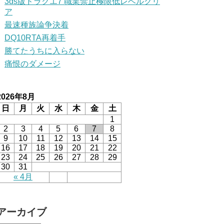
3ds版ドラクエ7 職業禁止極限低レベルクリ
ア
最速種族論争決着
DQ10RTA再着手
勝てたうちに入らない
痛恨のダメージ
2026年8月
日
月
火
水
木
金
土
1
2
3
4
5
6
7
8
9
10
11
12
13
14
15
16
17
18
19
20
21
22
23
24
25
26
27
28
29
30
31
« 4月
アーカイブ