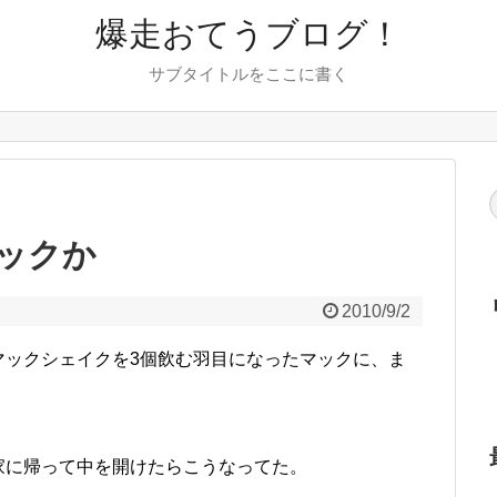
爆走おてうブログ！
サブタイトルをここに書く
マックか
2010/9/2
マックシェイクを3個飲む羽目になったマックに、ま
家に帰って中を開けたらこうなってた。