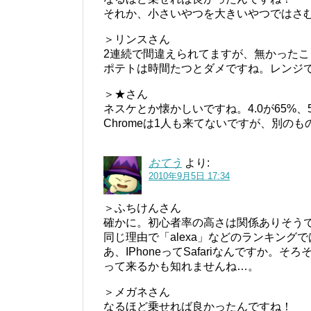
それか、小さいやつを大きいやつではさ
＞リンスさん
2連続で間違えられてますが、無かった
ポテトは時間たつとダメですね。レンジ
＞★さん
ネスケとか懐かしいですね。4.0が65%、
Chromeは1人も来てないですが、別の
おてう
より:
2010年9月5日 17:34
＞ふちけんさん
確かに。初心者率の高さは関係ありそうです
同じ理由で「alexa」などのランキング
あ、IPhoneってSafariなんですか
って来るかも知れませんね…。
＞メガネさん
なるほど乗せれば良かったんですね！