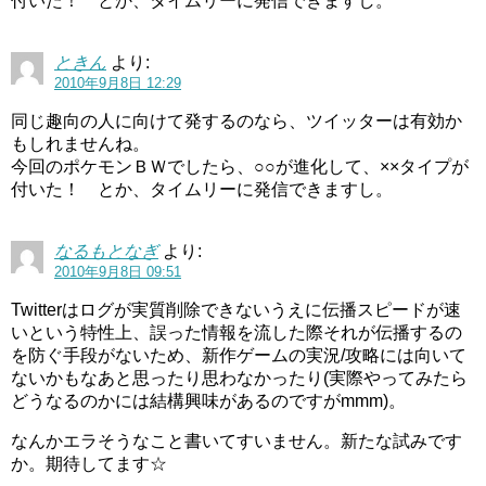
付いた！ とか、タイムリーに発信できますし。
ときん
より:
2010年9月8日 12:29
同じ趣向の人に向けて発するのなら、ツイッターは有効か
もしれませんね。
今回のポケモンＢＷでしたら、○○が進化して、××タイプが
付いた！ とか、タイムリーに発信できますし。
なるもとなぎ
より:
2010年9月8日 09:51
Twitterはログが実質削除できないうえに伝播スピードが速
いという特性上、誤った情報を流した際それが伝播するの
を防ぐ手段がないため、新作ゲームの実況/攻略には向いて
ないかもなあと思ったり思わなかったり(実際やってみたら
どうなるのかには結構興味があるのですがmmm)。
なんかエラそうなこと書いてすいません。新たな試みです
か。期待してます☆