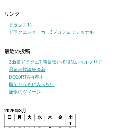
リンク
ドラクエ11
ドラクエジョーカー3プロフェッショナル
最近の投稿
3ds版ドラクエ7 職業禁止極限低レベルクリア
最速種族論争決着
DQ10RTA再着手
勝てたうちに入らない
痛恨のダメージ
2026年8月
日
月
火
水
木
金
土
1