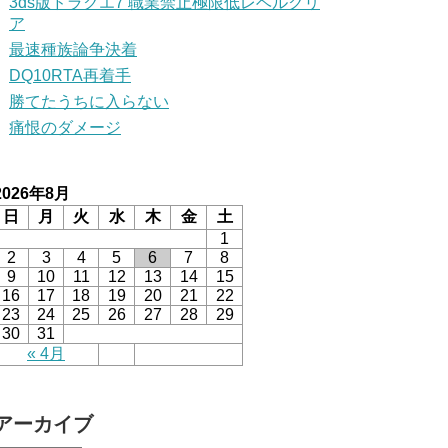
3ds版ドラクエ7 職業禁止極限低レベルクリ
ア
最速種族論争決着
DQ10RTA再着手
勝てたうちに入らない
痛恨のダメージ
2026年8月
日
月
火
水
木
金
土
1
2
3
4
5
6
7
8
9
10
11
12
13
14
15
16
17
18
19
20
21
22
23
24
25
26
27
28
29
30
31
« 4月
アーカイブ