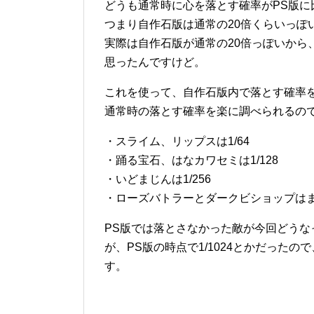
どうも通常時に心を落とす確率がPS版に
つまり自作石版は通常の20倍くらいっぽ
実際は自作石版が通常の20倍っぽいから、
思ったんですけど。
これを使って、自作石版内で落とす確率
通常時の落とす確率を楽に調べられるの
・スライム、リップスは1/64
・踊る宝石、はなカワセミは1/128
・いどまじんは1/256
・ローズバトラーとダークビショップは
PS版では落とさなかった敵が今回どうな
が、PS版の時点で1/1024とかだった
す。