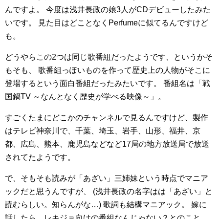
んですよ。
今度は浅井長政の娘3人がCDデビューしたみた
いです。
見た目はどことなくPerfumeに似てるんですけど
も。
どうやらこの2つは同じ歌番組だったようです、というかそ
もそも、
歌番組っぽいものを作って歴史上の人物がそこに
登場するという面白番組だったみたいです。
番組名は「戦
国鍋TV ～なんとなく歴史が学べる映像～」。
すごくたまにどこかのチャンネルで見るんですけど、製作
はテレビ神奈川で、千葉、埼玉、岩手、山形、福井、京
都、広島、熊本、鹿児島などなど17局の地方放送局で放送
されてたようです。
で、そもそも読みが「あざい」三姉妹という時点でマニア
ックだと思うんですが、
(浅井長政の名字はは「あざい」と
読むらしい。知らんがな…)
歌詞も結構マニアック。
嫁に
話したら、レキジョ向けの番組なんじゃない？とのこと。