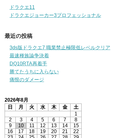
ドラクエ11
ドラクエジョーカー3プロフェッショナル
最近の投稿
3ds版ドラクエ7 職業禁止極限低レベルクリア
最速種族論争決着
DQ10RTA再着手
勝てたうちに入らない
痛恨のダメージ
2026年8月
日
月
火
水
木
金
土
1
2
3
4
5
6
7
8
9
10
11
12
13
14
15
16
17
18
19
20
21
22
23
24
25
26
27
28
29