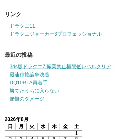
リンク
ドラクエ11
ドラクエジョーカー3プロフェッショナル
最近の投稿
3ds版ドラクエ7 職業禁止極限低レベルクリア
最速種族論争決着
DQ10RTA再着手
勝てたうちに入らない
痛恨のダメージ
2026年8月
日
月
火
水
木
金
土
1