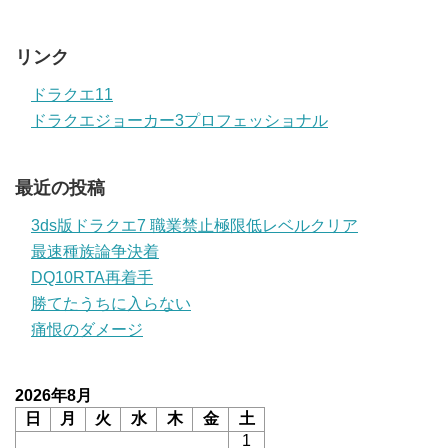
リンク
ドラクエ11
ドラクエジョーカー3プロフェッショナル
最近の投稿
3ds版ドラクエ7 職業禁止極限低レベルクリア
最速種族論争決着
DQ10RTA再着手
勝てたうちに入らない
痛恨のダメージ
2026年8月
日
月
火
水
木
金
土
1