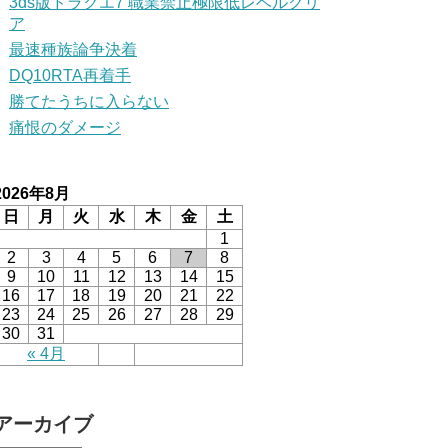
3ds版ドラクエ7 職業禁止極限低レベルクリ
ア
最速種族論争決着
DQ10RTA再着手
勝てたうちに入らない
痛恨のダメージ
2026年8月
日
月
火
水
木
金
土
1
2
3
4
5
6
7
8
9
10
11
12
13
14
15
16
17
18
19
20
21
22
23
24
25
26
27
28
29
30
31
« 4月
アーカイブ