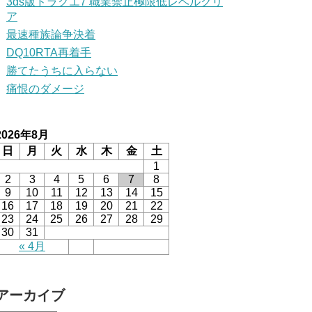
3ds版ドラクエ7 職業禁止極限低レベルクリ
ア
最速種族論争決着
DQ10RTA再着手
勝てたうちに入らない
痛恨のダメージ
2026年8月
日
月
火
水
木
金
土
1
2
3
4
5
6
7
8
9
10
11
12
13
14
15
16
17
18
19
20
21
22
23
24
25
26
27
28
29
30
31
« 4月
アーカイブ