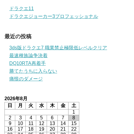
ドラクエ11
ドラクエジョーカー3プロフェッショナル
最近の投稿
3ds版ドラクエ7 職業禁止極限低レベルクリア
最速種族論争決着
DQ10RTA再着手
勝てたうちに入らない
痛恨のダメージ
2026年8月
日
月
火
水
木
金
土
1
2
3
4
5
6
7
8
9
10
11
12
13
14
15
16
17
18
19
20
21
22