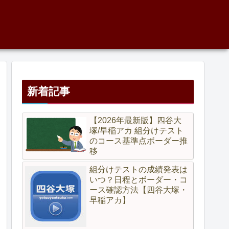
新着記事
【2026年最新版】四谷大
塚/早稲アカ 組分けテスト
のコース基準点ボーダー推
移
組分けテストの成績発表は
いつ？日程とボーダー・コ
ース確認方法【四谷大塚・
早稲アカ】