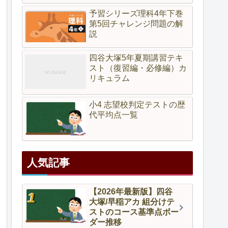
予習シリーズ理科4年下巻
第5回チャレンジ問題の解
説
四谷大塚5年夏期講習テキ
スト（復習編・必修編）カ
リキュラム
小4 志望校判定テストの歴
代平均点一覧
人気記事
【2026年最新版】四谷
大塚/早稲アカ 組分けテ
ストのコース基準点ボー
ダー推移